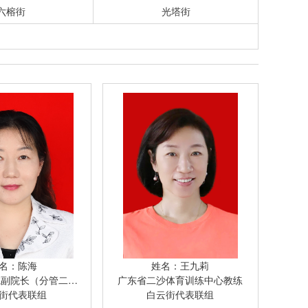
六榕街
光塔街
名：陈海
姓名：王九莉
长（分管二沙岛医院）
广东省二沙体育训练中心教练
街代表联组
白云街代表联组