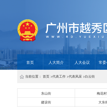
首页
人大简介
人大会议
常委
当前位置：
首页
>
代表工作
>
代表风采
>
白云街
东山街
梅花村
建设街
大东