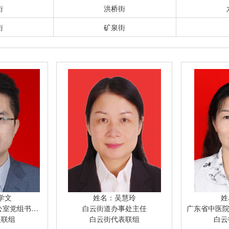
街
洪桥街
街
矿泉街
学文
姓名：吴慧玲
姓
主任、一级调研员
白云街道办事处主任
广东省中医院副院
表联组
白云街代表联组
白云